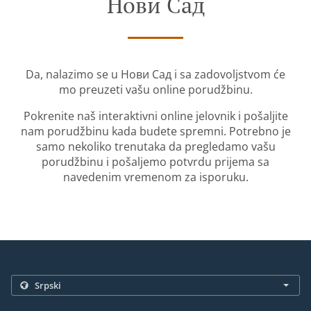
Нови Сад
Da, nalazimo se u Нови Сад i sa zadovoljstvom će
mo preuzeti vašu online porudžbinu.
Pokrenite naš interaktivni online jelovnik i pošaljite
nam porudžbinu kada budete spremni. Potrebno je
samo nekoliko trenutaka da pregledamo vašu
porudžbinu i pošaljemo potvrdu prijema sa
navedenim vremenom za isporuku.