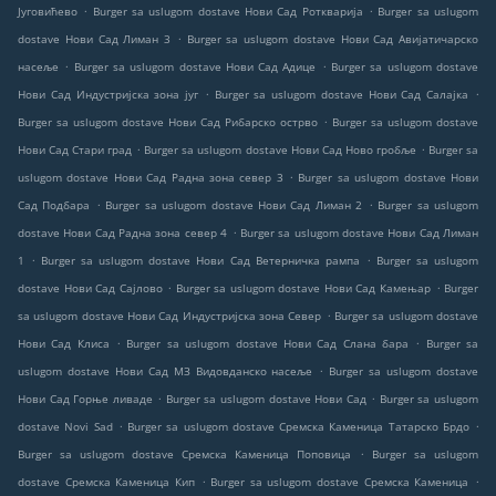
.
.
Југовићево
Burger sa uslugom dostave Нови Сад Роткварија
Burger sa uslugom
.
dostave Нови Сад Лиман 3
Burger sa uslugom dostave Нови Сад Авијатичарско
.
.
насеље
Burger sa uslugom dostave Нови Сад Адице
Burger sa uslugom dostave
.
.
Нови Сад Индустријска зона југ
Burger sa uslugom dostave Нови Сад Салајка
.
Burger sa uslugom dostave Нови Сад Рибарско острво
Burger sa uslugom dostave
.
.
Нови Сад Стари град
Burger sa uslugom dostave Нови Сад Ново гробље
Burger sa
.
uslugom dostave Нови Сад Радна зона север 3
Burger sa uslugom dostave Нови
.
.
Сад Подбара
Burger sa uslugom dostave Нови Сад Лиман 2
Burger sa uslugom
.
dostave Нови Сад Радна зона север 4
Burger sa uslugom dostave Нови Сад Лиман
.
.
1
Burger sa uslugom dostave Нови Сад Ветерничка рампа
Burger sa uslugom
.
.
dostave Нови Сад Сајлово
Burger sa uslugom dostave Нови Сад Камењар
Burger
.
sa uslugom dostave Нови Сад Индустријска зона Север
Burger sa uslugom dostave
.
.
Нови Сад Клиса
Burger sa uslugom dostave Нови Сад Слана бара
Burger sa
.
uslugom dostave Нови Сад МЗ Видовданско насеље
Burger sa uslugom dostave
.
.
Нови Сад Горње ливаде
Burger sa uslugom dostave Нови Сад
Burger sa uslugom
.
.
dostave Novi Sad
Burger sa uslugom dostave Сремска Каменица Татарско Брдо
.
Burger sa uslugom dostave Сремска Каменица Поповица
Burger sa uslugom
.
.
dostave Сремска Каменица Кип
Burger sa uslugom dostave Сремска Каменица