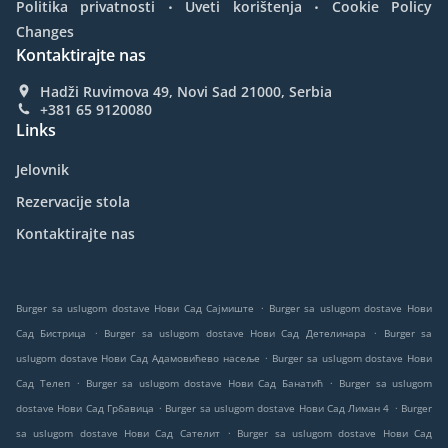
.
.
Politika privatnosti
Uveti korištenja
Cookie Policy
Changes
Kontaktirajte nas
Hadži Ruvimova 49, Novi Sad 21000, Serbia
+381 65 9120080
Links
Jelovnik
Rezervacije stola
Kontaktirajte nas
.
Burger sa uslugom dostave Нови Сад Сајмиште
Burger sa uslugom dostave Нови
.
.
Сад Бистрица
Burger sa uslugom dostave Нови Сад Детелинара
Burger sa
.
uslugom dostave Нови Сад Адамовићево насеље
Burger sa uslugom dostave Нови
.
.
Сад Телеп
Burger sa uslugom dostave Нови Сад Банатић
Burger sa uslugom
.
.
dostave Нови Сад Грбавица
Burger sa uslugom dostave Нови Сад Лиман 4
Burger
.
sa uslugom dostave Нови Сад Сателит
Burger sa uslugom dostave Нови Сад