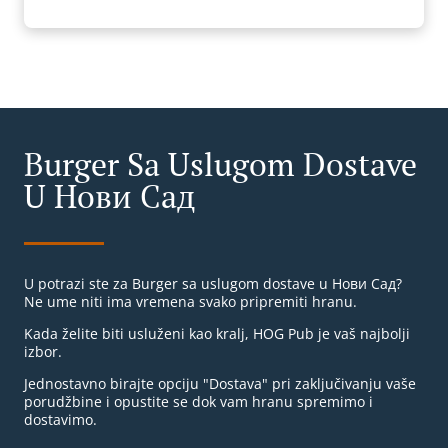
Burger Sa Uslugom Dostave
U Нови Сад
U potrazi ste za Burger sa uslugom dostave u Нови Сад?
Ne ume niti ima vremena svako pripremiti hranu.
Kada želite biti usluženi kao kralj, HOG Pub je vaš najbolji
izbor.
Jednostavno birajte opciju "Dostava" pri zaključivanju vaše
porudžbine i opustite se dok vam hranu spremimo i
dostavimo.