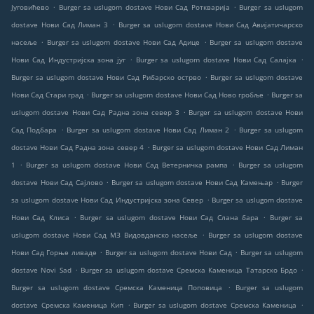
.
.
Југовићево
Burger sa uslugom dostave Нови Сад Роткварија
Burger sa uslugom
.
dostave Нови Сад Лиман 3
Burger sa uslugom dostave Нови Сад Авијатичарско
.
.
насеље
Burger sa uslugom dostave Нови Сад Адице
Burger sa uslugom dostave
.
.
Нови Сад Индустријска зона југ
Burger sa uslugom dostave Нови Сад Салајка
.
Burger sa uslugom dostave Нови Сад Рибарско острво
Burger sa uslugom dostave
.
.
Нови Сад Стари град
Burger sa uslugom dostave Нови Сад Ново гробље
Burger sa
.
uslugom dostave Нови Сад Радна зона север 3
Burger sa uslugom dostave Нови
.
.
Сад Подбара
Burger sa uslugom dostave Нови Сад Лиман 2
Burger sa uslugom
.
dostave Нови Сад Радна зона север 4
Burger sa uslugom dostave Нови Сад Лиман
.
.
1
Burger sa uslugom dostave Нови Сад Ветерничка рампа
Burger sa uslugom
.
.
dostave Нови Сад Сајлово
Burger sa uslugom dostave Нови Сад Камењар
Burger
.
sa uslugom dostave Нови Сад Индустријска зона Север
Burger sa uslugom dostave
.
.
Нови Сад Клиса
Burger sa uslugom dostave Нови Сад Слана бара
Burger sa
.
uslugom dostave Нови Сад МЗ Видовданско насеље
Burger sa uslugom dostave
.
.
Нови Сад Горње ливаде
Burger sa uslugom dostave Нови Сад
Burger sa uslugom
.
.
dostave Novi Sad
Burger sa uslugom dostave Сремска Каменица Татарско Брдо
.
Burger sa uslugom dostave Сремска Каменица Поповица
Burger sa uslugom
.
.
dostave Сремска Каменица Кип
Burger sa uslugom dostave Сремска Каменица