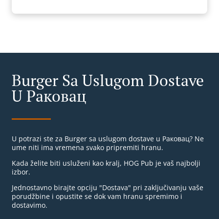
Burger Sa Uslugom Dostave
U Раковац
U potrazi ste za Burger sa uslugom dostave u Раковац? Ne
ume niti ima vremena svako pripremiti hranu.
Kada želite biti usluženi kao kralj, HOG Pub je vaš najbolji
izbor.
Jednostavno birajte opciju "Dostava" pri zaključivanju vaše
porudžbine i opustite se dok vam hranu spremimo i
dostavimo.