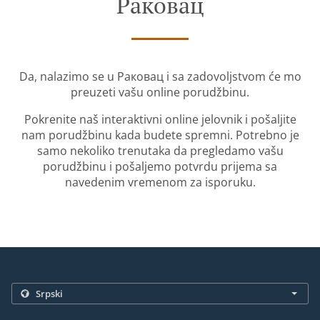
Раковац
Da, nalazimo se u Раковац i sa zadovoljstvom će mo
preuzeti vašu online porudžbinu.
Pokrenite naš interaktivni online jelovnik i pošaljite
nam porudžbinu kada budete spremni. Potrebno je
samo nekoliko trenutaka da pregledamo vašu
porudžbinu i pošaljemo potvrdu prijema sa
navedenim vremenom za isporuku.