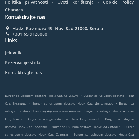
.
.
Politika privatnosti
Uveti korištenja
Cookie Policy
Changes
Kontaktirajte nas
Hadži Ruvimova 49, Novi Sad 21000, Serbia
+381 65 9120080
Links
Jelovnik
Rezervacije stola
Kontaktirajte nas
.
Burger sa uslugom dostave Нови Сад Сајмиште
Burger sa uslugom dostave Нови
.
.
Сад Бистрица
Burger sa uslugom dostave Нови Сад Детелинара
Burger sa
.
uslugom dostave Нови Сад Адамовићево насеље
Burger sa uslugom dostave Нови
.
.
Сад Телеп
Burger sa uslugom dostave Нови Сад Банатић
Burger sa uslugom
.
.
dostave Нови Сад Грбавица
Burger sa uslugom dostave Нови Сад Лиман 4
Burger
.
sa uslugom dostave Нови Сад Сателит
Burger sa uslugom dostave Нови Сад