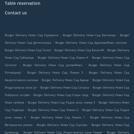
Table reservation
Contact us
.
.
Burger Delivery Нови Сад Сајмиште
Burger Delivery Нови Сад Бистрица
Burger
.
.
Delivery Нови Сад Детелинара
Burger Delivery Нови Сад Адамовићево насеље
.
.
Burger Delivery Нови Сад Телеп
Burger Delivery Нови Сад Банатић
Burger Delivery
.
.
Нови Сад Грбавица
Burger Delivery Нови Сад Лиман 4
Burger Delivery Нови Сад
.
.
Сателит
Burger Delivery Нови Сад Југовићево
Burger Delivery Нови Сад
.
.
Роткварија
Burger Delivery Нови Сад Лиман 3
Burger Delivery Нови Сад
.
.
Авијатичарско насеље
Burger Delivery Нови Сад Адице
Burger Delivery Нови Сад
.
.
Индустријска зона југ
Burger Delivery Нови Сад Салајка
Burger Delivery Нови Сад
.
.
Рибарско острво
Burger Delivery Нови Сад Стари град
Burger Delivery Нови Сад
.
.
Ново гробље
Burger Delivery Нови Сад Радна зона север 3
Burger Delivery Нови
.
.
Сад Подбара
Burger Delivery Нови Сад Лиман 2
Burger Delivery Нови Сад Радна
.
.
зона север 4
Burger Delivery Нови Сад Лиман 1
Burger Delivery Нови Сад
.
.
Ветерничка рампа
Burger Delivery Нови Сад Сајлово
Burger Delivery Нови Сад
.
.
Камењар
Burger Delivery Нови Сад Индустријска зона Север
Burger Delivery